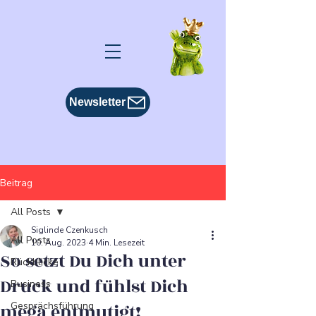
Newsletter
Beitrag
All Posts
Siglinde Czenkusch
All Posts
10. Aug. 2023
4 Min. Lesezeit
So setzt Du Dich unter
Rückblicke
Druck und fühlst Dich
Business
mega entmutigt!
Gesprächsführung