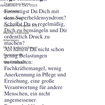
Teamentwicklung
Aktualisiert:
4. Dez. 2023
Entmutigst Du Dich mit 
Logopädie
dem Superheldensyndrom? 
Persönliches
Schaffst Du es regelmäßig, 
Camino Portugues 2023
Dich zu bemängeln und Dir 
Mental Overload
ordentlich Druck zu 
Interviews
machen? 
Mut & Selbstvertrauen
Als hättest Du nicht schon 
genug Belastungen 
Rezensionen
auszuhalten: 
Kita-Pädagogik
Fachkräftemangel, wenig 
Anerkennung in Pflege und 
Erziehung, eine große 
Verantwortung für andere 
Menschen, ein nicht 
angemessener 