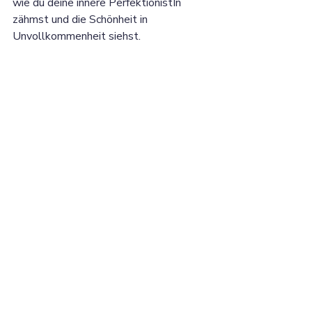
wie du deine innere PerfektionistIn 
zähmst und die Schönheit in 
Unvollkommenheit siehst.
Bist du bereit, die Kontrolle über deine 
Gedanken zurückzugewinnen? Dann 
schließe Dich dem Online-Gruppenkurs 
an! Gemeinsam werden wir die Freude 
wiederfinden, den Moment leben und 
uns von unnötigem Druck befreien. 
Damit auch wieder mehr Privatleben 
möglich ist.
👉 Nutze die 
unverbindliche 
Warteliste
, um Dich vormerken zu 
lassen und sichere Dir Deinen Platz!
Mach Schluss mit dem 
Gedankenkarussell – JETZT ist Zeit für 