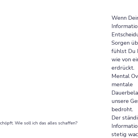
Wenn Dein
Informatio
Entscheid
Sorgen übe
fühlst Du 
wie von ei
erdrückt. 
Mental Ove
mentale 
Dauerbelas
unsere Ge
bedroht. 
Der ständi
chöpft. Wie soll ich das alles schaffen?
Information
stetig wa