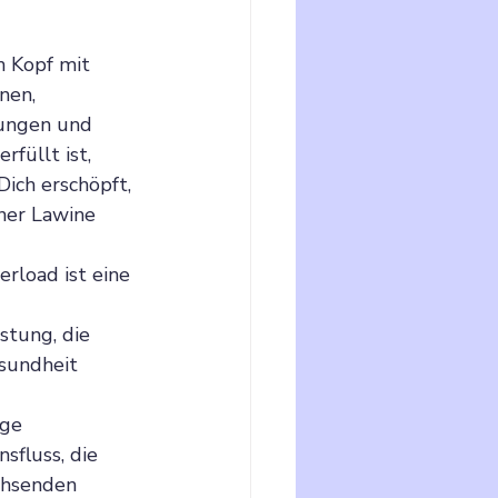
 Kopf mit 
nen, 
ungen und 
rfüllt ist, 
Dich erschöpft, 
ner Lawine 
rload ist eine 
tung, die 
sundheit 
ge 
sfluss, die 
chsenden 