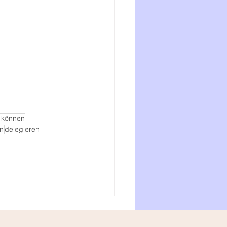
 können
en
delegieren
Alle ansehen