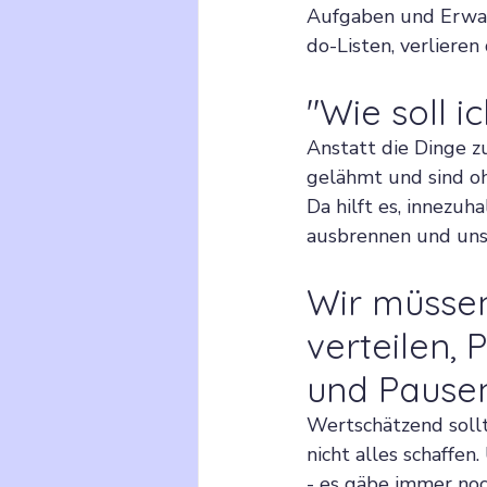
Aufgaben und Erwar
do-Listen, verliere
"Wie soll i
Anstatt die Dinge z
gelähmt und sind oh
Da hilft es, innezu
ausbrennen und unse
Wir müssen
verteilen, 
und Pausen
Wertschätzend sollt
nicht alles schaffen
- es gäbe immer noc