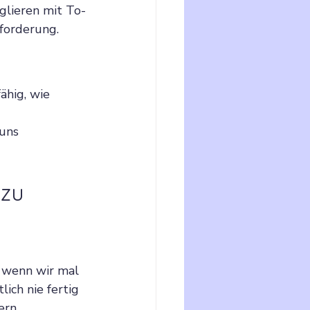
lieren mit To-
forderung. 
ähig, wie 
uns 
zu 
, wenn wir mal 
ich nie fertig 
ern.