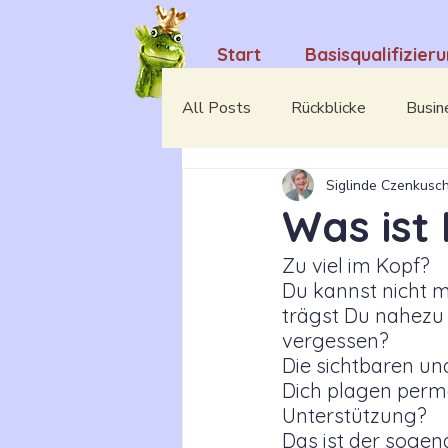
Start
Basisqualifizier
All Posts
Rückblicke
Busin
Siglinde Czenkusc
Camino Portugues 2023
M
Was ist
Zu viel im Kopf? 
Kita-Pädagogik
Du kannst nicht 
trägst Du nahezu a
vergessen? 
Die sichtbaren u
Dich plagen perm
Unterstützung?
Das ist der sogen