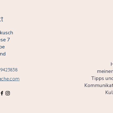
t
nkusch
se 7
pe
and
H
1 9423838
meinen
Tipps un
ache.com
Kommunikati
Kul