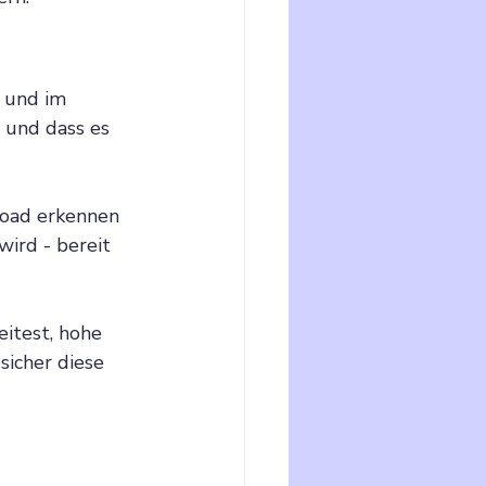
 und im 
 und dass es 
load erkennen 
wird - bereit 
itest, hohe 
icher diese 