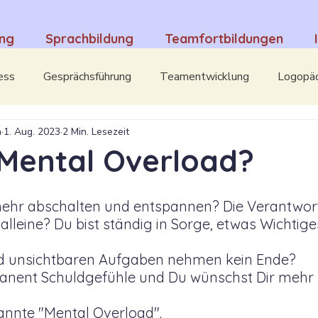
ung
Sprachbildung
Teamfortbildungen
ess
Gesprächsführung
Teamentwicklung
Logopä
h
1. Aug. 2023
2 Min. Lesezeit
ental Overload
Interviews
Mut & Selbstvertrauen
 Mental Overload?
mehr abschalten und entspannen? Die Verantwor
lleine? Du bist ständig in Sorge, etwas Wichtige
nd unsichtbaren Aufgaben nehmen kein Ende? 
anent Schuldgefühle und Du wünschst Dir mehr 
annte "Mental Overload". 