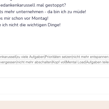
 Gedankenkarussell mal gestoppt?
hts mehr unternehmen - da bin ich zu müde!
s mir schon vor Montag!
 ich nicht die wichtigen Dinge!
nkarussell
zu viele Aufgaben
Prioritäten setzen
nicht mehr entspannen
uvergessen
nicht mehr abschalten
Kopf voll
Mental Load
Aufgaben teil