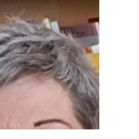
haben? Was kannst Du anstelle des Räusperns
tun? Wie kannst Du Dir das häufige Räuspern
abgewöhnen? Was ist Stimmhygiene? Wenn wir
uns räuspern, passiert eine Abfolge von
Ereignissen auf Stimmlippenebene. Das Räuspern
dient