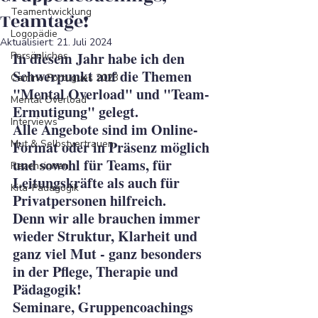
Teamentwicklung
Teamtage!
Logopädie
Aktualisiert:
21. Juli 2024
In diesem Jahr habe ich den 
Persönliches
Schwerpunkt auf die Themen 
Camino Portugues 2023
"Mental Overload" und "Team-
Mental Overload
Ermutigung" gelegt.
Interviews
Alle Angebote sind im Online-
Mut & Selbstvertrauen
Format oder in Präsenz möglich 
und sowohl für Teams, für 
Rezensionen
Leitungskräfte als auch für 
Kita-Pädagogik
Privatpersonen hilfreich. 
Denn wir alle brauchen immer 
wieder Struktur, Klarheit und 
ganz viel Mut - ganz besonders 
in der Pflege, Therapie und 
Pädagogik! 
Seminare, Gruppencoachings 