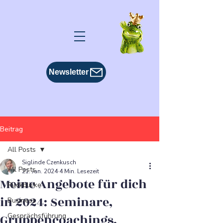
Newsletter
Beitrag
All Posts
Siglinde Czenkusch
All Posts
21. Jan. 2024
4 Min. Lesezeit
Meine Angebote für dich
Rückblicke
in 2024: Seminare,
Business
Gruppencoachings,
Gesprächsführung