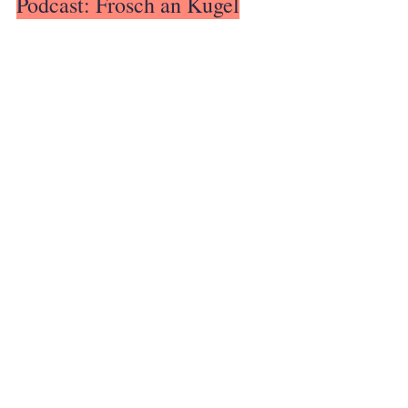
Podcast: Frosch an Kugel
Johanna Heep und ich haben unseren 
Podcast über Themen wie 
Kommunikation, Stimme, Sprache und 
Mut im November 2023 gestartet.