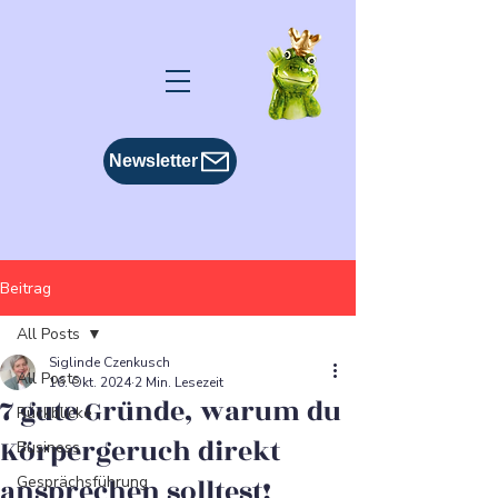
Newsletter
Beitrag
All Posts
Siglinde Czenkusch
All Posts
16. Okt. 2024
2 Min. Lesezeit
7 gute Gründe, warum du
Rückblicke
Körpergeruch direkt
Business
ansprechen solltest!
Gesprächsführung