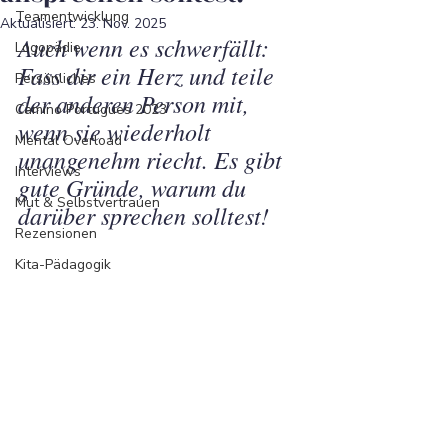
Teamentwicklung
Aktualisiert:
23. Nov. 2025
Auch wenn es schwerfällt: 
Logopädie
Fass dir ein Herz und teile 
Persönliches
der anderen Person mit, 
Camino Portugues 2023
wenn sie wiederholt 
Mental Overload
unangenehm riecht. Es gibt 
Interviews
gute Gründe, warum du 
Mut & Selbstvertrauen
darüber sprechen solltest! 
Rezensionen
Kita-Pädagogik