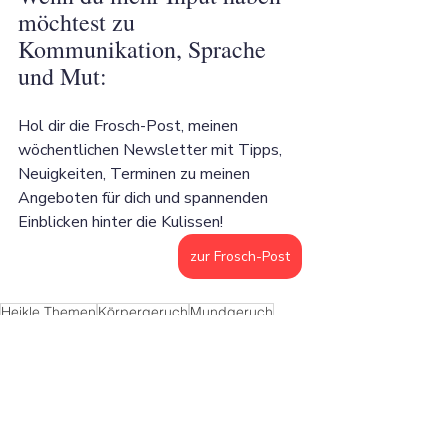
möchtest zu 
Kommunikation, Sprache 
und Mut: 
Hol dir die Frosch-Post, meinen 
wöchentlichen Newsletter mit Tipps, 
Neuigkeiten, Terminen zu meinen 
Angeboten für dich und spannenden 
Einblicken hinter die Kulissen!
zur Frosch-Post
Heikle Themen
Körpergeruch
Mundgeruch
Direkt ansprechen
muffiger Geruch Kleidung
stinkende Person
Mitarbeiter mit Schweißgeruch
warum auf Körpergeruch hinweisen
mutig Körpergeruch ansprechen
körpergeruch verändert
durch die blume körpergeruch ansprechen