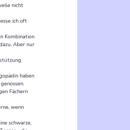
eile nicht 
sse ich oft 
in Kombination 
dazu. Aber nur 
stützung 
ogopädin haben 
 genossen.
gen Fächern 
erne, wenn 
eine schwarze, 