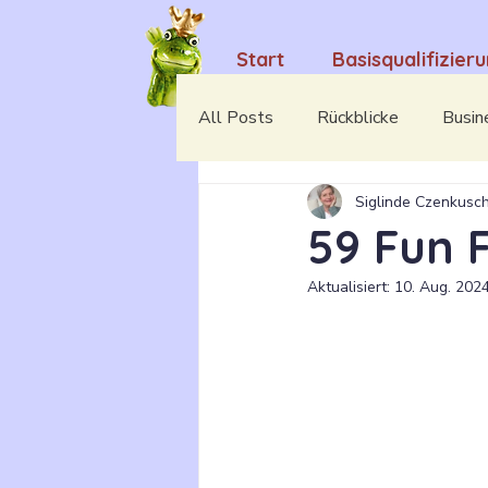
Start
Basisqualifizier
All Posts
Rückblicke
Busin
Siglinde Czenkusc
Camino Portugues 2023
M
59 Fun 
Aktualisiert:
10. Aug. 202
Kita-Pädagogik