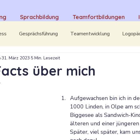
ung
Sprachbildung
Teamfortbildungen
ess
Gesprächsführung
Teamentwicklung
Logopä
h
31. März 2023
5 Min. Lesezeit
ental Overload
Interviews
Mut & Selbstvertrauen
Facts über mich
4
Aufgewachsen bin ich in de
1000 Linden, in Olpe am s
Biggesee als Sandwich-Kind
älteren und einer jüngeren
Später, viel später, kam un