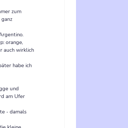
immer zum 
 ganz 
Argentino.
: orange, 
r auch wirklich 
äter habe ich 
gge und 
rd am Ufer 
te - damals 
ie kleine 