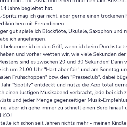
rhündin - die Aisha und einen fröhlichen Jack-Russell-T
 14 Jahre begleitet hat.
-Spritz mag ich gar nicht, aber gerne einen trockenen
erlikörchen mit Freundinnen.
er gut spiele ich Blockflöte, Ukulele, Saxophon und 
habe ich angefangen.
 bekomme ich in den Griff, wenn ich beim Durchstarte
abheben und vorher wetten wir, wie viele Sekunden der
Meistens sind es zwischen 20 und 30 Sekunden! Dann wi
 ich um 21.00 Uhr "Hart aber fair" und am Sonntag u
nalen Frühschoppen" bzw. den "Presseclub", dabei büge
s Jahr "Spotify" entdeckt und nutze die App total gerne
ch einen lustigen Musikabend verbracht, jede bei sich 
aylists und jeder Menge gegenseitiger Musik-Empfehlu
ne, aber ich gehe immer zu schnell einen Berg hinauf 
 K.O.!
elle ich schon seit Jahren nichts mehr - meinen Kindle