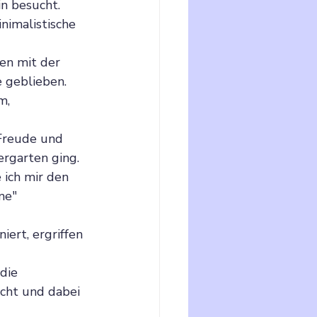
n besucht.
inimalistische 
en mit der 
 geblieben. 
m, 
 Freude und 
ergarten ging.
ich mir den 
me" 
iert, ergriffen 
die 
cht und dabei 