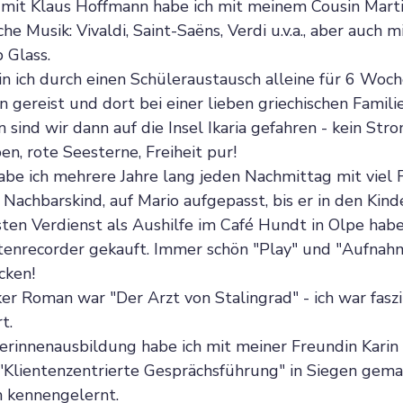
 mit Klaus Hoffmann habe ich mit meinem Cousin Marti
sche Musik: Vivaldi, Saint-Saëns, Verdi u.v.a., aber auch m
 Glass.
in ich durch einen Schüleraustausch alleine für 6 Woch
 gereist und dort bei einer lieben griechischen Familie
sind wir dann auf die Insel Ikaria gefahren - kein Stro
, rote Seesterne, Freiheit pur!
abe ich mehrere Jahre lang jeden Nachmittag mit viel
 Nachbarskind, auf Mario aufgepasst, bis er in den Kind
en Verdienst als Aushilfe im Café Hundt in Olpe habe 
tenrecorder gekauft. Immer schön "Play" und "Aufnah
cken! 
er Roman war "Der Arzt von Stalingrad" - ich war faszin
t.
erinnenausbildung habe ich mit meiner Freundin Karin 
"Klientenzentrierte Gesprächsführung" in Siegen gema
 kennengelernt.