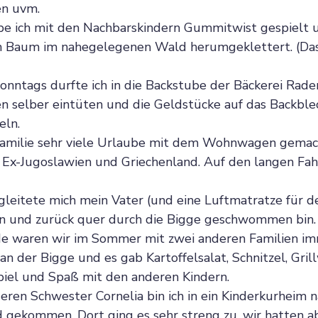
en uvm.
e ich mit den Nachbarskindern Gummitwist gespielt u
 Baum im nahegelegenen Wald herumgeklettert. (Das
onntags durfte ich in die Backstube der Bäckerei Rad
n selber eintüten und die Geldstücke auf das Backble
eln.
Familie sehr viele Urlaube mit dem Wohnwagen gemacht
n, Ex-Jugoslawien und Griechenland. Auf den langen Fah
gleitete mich mein Vater (und eine Luftmatratze für de
hin und zurück quer durch die Bigge geschwommen bin. 
waren wir im Sommer mit zwei anderen Familien im
 an der Bigge und es gab Kartoffelsalat, Schnitzel, Gri
piel und Spaß mit den anderen Kindern.
eren Schwester Cornelia bin ich in ein Kinderkurheim 
 gekommen. Dort ging es sehr streng zu, wir hatten a