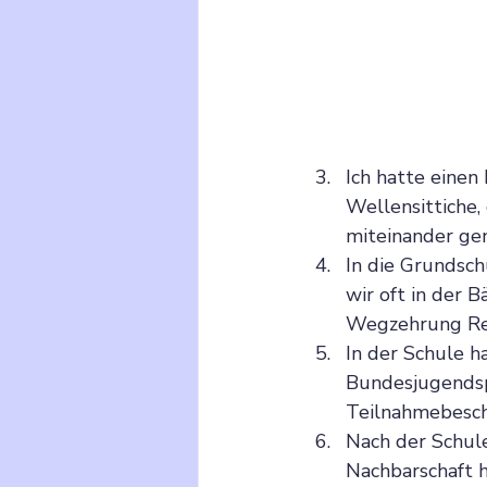
Ich hatte einen
Wellensittiche, 
miteinander ge
In die Grundsc
wir oft in der 
Wegzehrung Re
In der Schule ha
Bundesjugendspi
Teilnahmebesch
Nach der Schule
Nachbarschaft hi