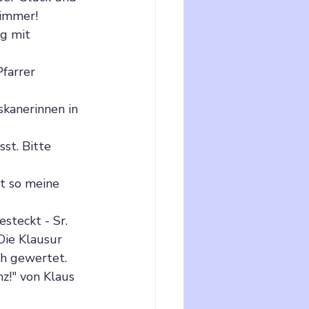
limmer!
g mit 
farrer 
kanerinnen in 
st. Bitte 
t so meine 
steckt - Sr. 
Die Klausur 
ch gewertet.
z!" von Klaus 