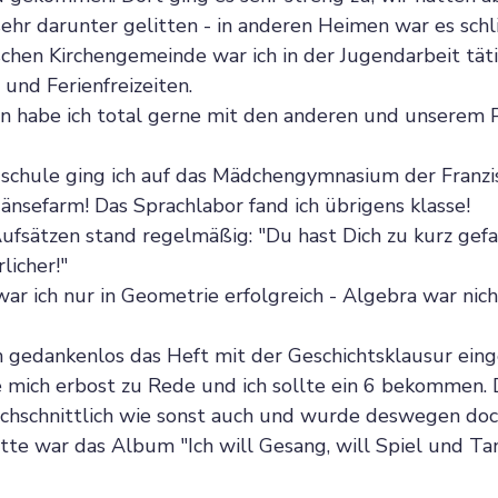
sehr darunter gelitten - in anderen Heimen war es sch
schen Kirchengemeinde war ich in der Jugendarbeit täti
nd Ferienfreizeiten.
n habe ich total gerne mit den anderen und unserem P
schule ging ich auf das Mädchengymnasium der Franzis
Gänsefarm! Das Sprachlabor fand ich übrigens klasse!
fsätzen stand regelmäßig: "Du hast Dich zu kurz gefas
licher!"
ar ich nur in Geometrie erfolgreich - Algebra war nich
h gedankenlos das Heft mit der Geschichtsklausur einge
 mich erbost zu Rede und ich sollte ein 6 bekommen. 
rchschnittlich wie sonst auch und wurde deswegen do
tte war das Album "Ich will Gesang, will Spiel und Tan