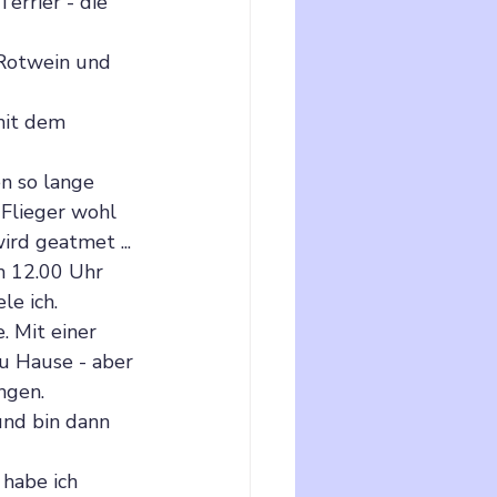
errier - die 
 Rotwein und 
mit dem 
n so lange 
 Flieger wohl 
rd geatmet ...
m 12.00 Uhr 
le ich.
. Mit einer 
zu Hause - aber 
ngen.
und bin dann 
 habe ich 