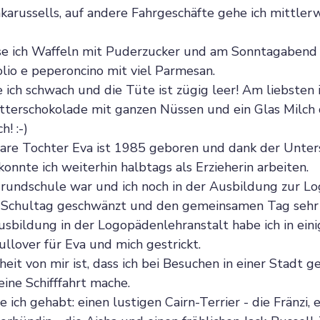
nkarussells, auf andere Fahrgeschäfte gehe ich mittlerw
e ich Waffeln mit Puderzucker und am Sonntagabend e
 olio e peperoncino mit viel Parmesan.
 ich schwach und die Tüte ist zügig leer! Am liebsten 
itterschokolade mit ganzen Nüssen und ein Glas Milch 
! :-)
re Tochter Eva ist 1985 geboren und dank der Unter
onnte ich weiterhin halbtags als Erzieherin arbeiten.
Grundschule war und ich noch in der Ausbildung zur L
n Schultag geschwänzt und den gemeinsamen Tag sehr
bildung in der Logopädenlehranstalt habe ich in eini
llover für Eva und mich gestrickt.
it von mir ist, dass ich bei Besuchen in einer Stadt g
eine Schifffahrt mache.
ich gehabt: einen lustigen Cairn-Terrier - die Fränzi, 