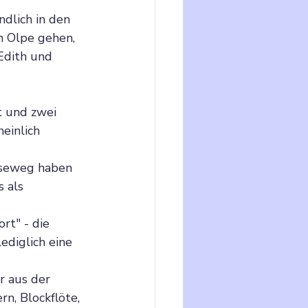
ndlich in den 
n Olpe gehen, 
Edith und 
t und zwei 
einlich 
useweg haben 
 als 
rt" - die 
ediglich eine 
r aus der 
rn, Blockflöte, 