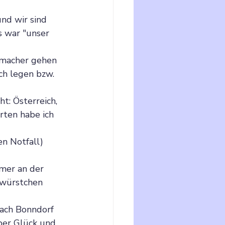
nd wir sind 
 war "unser 
emacher gehen 
ch legen bzw. 
: Österreich, 
rten habe ich 
n Notfall) 
 
mer an der 
llwürstchen 
nach Bonndorf 
ber Glück und 