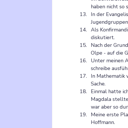
haben nicht so 
In der Evangeli
Jugendgruppen u
Als Konfirmandi
diskutiert.
Nach der Grund
Olpe - auf die 
Unter meinen Au
schreibe ausführ
In Mathematik w
Sache.
Einmal hatte ic
Magdala stellte
war aber so du
Meine erste Pla
Hoffmann.