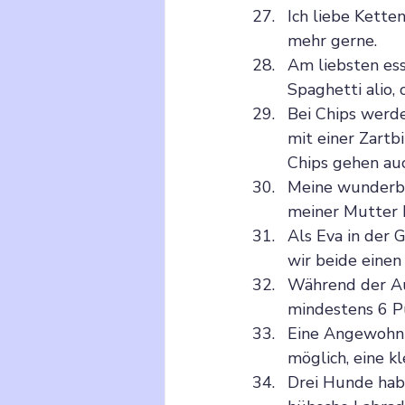
Ich liebe Kette
mehr gerne.
Am liebsten ess
Spaghetti alio,
Bei Chips werde
mit einer Zartb
Chips gehen auch
Meine wunderba
meiner Mutter k
Als Eva in der 
wir beide eine
Während der Aus
mindestens 6 Pu
Eine Angewohnhe
möglich, eine kl
Drei Hunde habe 