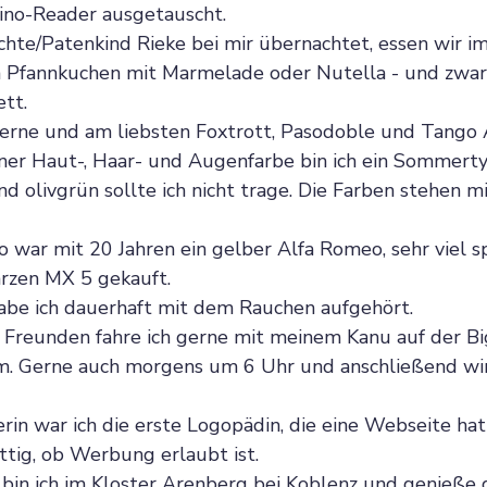
ino-Reader ausgetauscht.
hte/Patenkind Rieke bei mir übernachtet, essen wir 
n Pfannkuchen mit Marmelade oder Nutella - und zwar
tt.
gerne und am liebsten Foxtrott, Pasodoble und Tango 
er Haut-, Haar- und Augenfarbe bin ich ein Sommertyp
nd olivgrün sollte ich nicht trage. Die Farben stehen mi
war mit 20 Jahren ein gelber Alfa Romeo, sehr viel sp
arzen MX 5 gekauft.
abe ich dauerhaft mit dem Rauchen aufgehört.
Freunden fahre ich gerne mit meinem Kanu auf der Bi
. Gerne auch morgens um 6 Uhr und anschließend wi
erin war ich die erste Logopädin, die eine Webseite hat
ittig, ob Werbung erlaubt ist.
bin ich im Kloster Arenberg bei Koblenz und genieße d