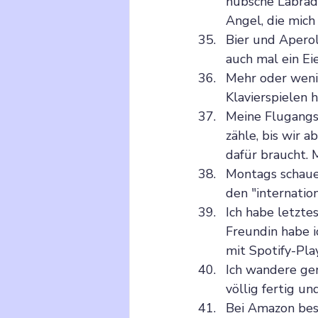
hübsche Labrado
Angel, die mich
Bier und Aperol
auch mal ein Ei
Mehr oder wenig
Klavierspielen 
Meine Flugangst
zähle, bis wir 
dafür braucht. 
Montags schaue
den "internatio
Ich habe letzte
Freundin habe i
mit Spotify-Pl
Ich wandere ger
völlig fertig und
Bei Amazon best