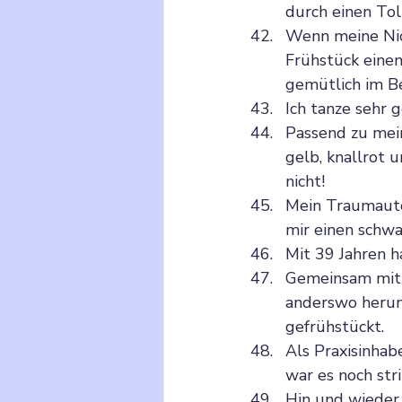
durch einen Tol
Wenn meine Nic
Frühstück eine
gemütlich im Be
Ich tanze sehr 
Passend zu mein
gelb, knallrot u
nicht!
Mein Traumauto 
mir einen schw
Mit 39 Jahren h
Gemeinsam mit 
anderswo herum
gefrühstückt. 
Als Praxisinhab
war es noch str
Hin und wieder 