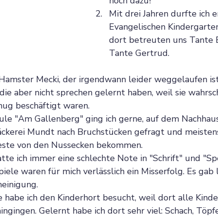
noch dazu!
Mit drei Jahren durfte ich e
Evangelischen Kindergarte
dort betreuten uns Tante 
Tante Gertrud.
 Hamster Mecki, der irgendwann leider weggelaufen is
die aber nicht sprechen gelernt haben, weil sie wahrsch
nug beschäftigt waren.
hule "Am Gallenberg" ging ich gerne, auf dem Nachha
Bäckerei Mundt nach Bruchstücken gefragt und meistens
ste von den Nussecken bekommen.
tte ich immer eine schlechte Note in "Schrift" und "Spo
ele waren für mich verlässlich ein Misserfolg. Es gab l
einigung.
 habe ich den Kinderhort besucht, weil dort alle Kinde
ngingen. Gelernt habe ich dort sehr viel: Schach, Töpfe