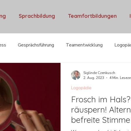
ung
Sprachbildung
Teamfortbildungen
ess
Gesprächsführung
Teamentwicklung
Logopä
ental Overload
Interviews
Mut & Selbstvertrauen
Siglinde Czenkusch
2. Aug. 2023
4 Min. Leseze
Logopädie
Frosch im Hals?
räuspern! Altern
befreite Stimme