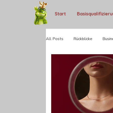
Start
Basisqualifizier
All Posts
Rückblicke
Busin
Camino Portugues 2023
M
Kita-Pädagogik