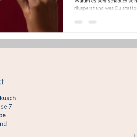
Warum es sehr schädlich sein
räusperst und was Du stattde
Stimme tun kannst. Hals Inha
Stimmlippenebene während 
Auswirkungen kann übermäßi
Stimmlippen haben? Was kannst Du anstelle des
Räusperns tun? Wie kannst D
abgewöhnen? Was ist Stimm
räuspern, passiert eine Abfol
Stimmlippenebene. Das Räus
t
nkusch
se 7
pe
and
H