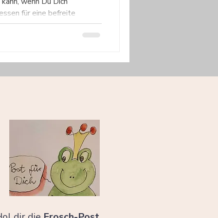
 kann, wenn Du Dich
ssen für eine befreite
lt: Das geschieht auf
des Räusperns Welche
ges Räuspern auf Deine
u Dir das häufige Räuspern
hygiene? Wenn wir uns
ge von Ereignissen auf
pern dient
ol dir die
Frosch-Post
,