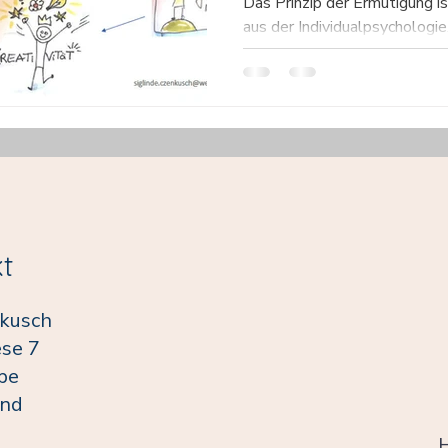
Das Prinzip der Ermutigung i
aus der Individualpsychologie
Herausforderungen des Lebe
t
nkusch
se 7
pe
and
H