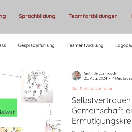
ung
Sprachbildung
Teamfortbildungen
ess
Gesprächsführung
Teamentwicklung
Logopä
ental Overload
Interviews
Mut & Selbstvertrauen
Siglinde Czenkusch
21. Aug. 2024
4 Min. Lesez
Mut & Selbstvertrauen
Selbstvertrauen
Gemeinschaft er
Ermutigungskrei