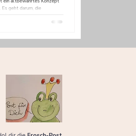
st ein altbewährtes Konzept
. Es geht darum, die
ns
ol dir die
Frosch-Post
,