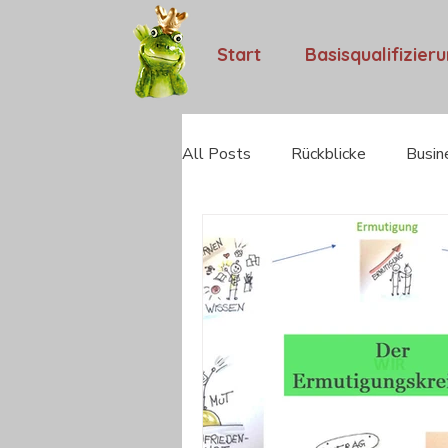
Start
Basisqualifizier
All Posts
Rückblicke
Busin
Camino Portugues 2023
M
Kita-Pädagogik