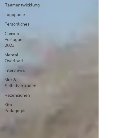
Teamentwicklung
Logopädie
Persönliches
Camino
Portugues
2023
Mental
Overload
Interviews
Mut &
Selbstvertrauen
Rezensionen
Kita-
Pädagogik