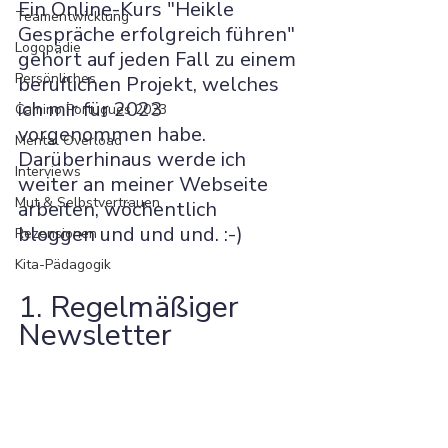
Ein Online-Kurs "Heikle 
Teamentwicklung
Gespräche erfolgreich führen" 
Logopädie
gehört auf jeden Fall zu einem 
Persönliches
beruflichen Projekt, welches 
ich mir für 2023 
Camino Portugues 2023
vorgenommen habe. 
Mental Overload
Darüberhinaus werde ich 
Interviews
weiter an meiner Webseite 
Mut & Selbstvertrauen
arbeiten, wöchentlich 
bloggen und und und. :-)
Rezensionen
Kita-Pädagogik
1. Regelmäßiger 
Newsletter