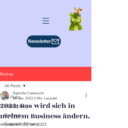
Newsletter
Beitrag
All Posts
Siglinde Czenkusch
All Posts
16. Jan. 2023
3 Min. Lesezeit
2023: Das wird sich in
Rückblicke
meinem Business ändern.
Business
Gesprächsführung
Aktualisiert:
20. Jan. 2023